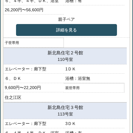
６、４半、４半、ＤＫ、浴室
有
26,200円〜56,600円
親子ペア
詳細を見る
子世帯用
新北島住宅２号館
110号室
廊下型
1ＤＫ
６、ＤＫ
浴室無
9,600円〜22,200円
親世帯用
住之江区
新北島住宅３号館
113号室
廊下型
3ＤＫ
６、４半、４半、ＤＫ、浴室
有