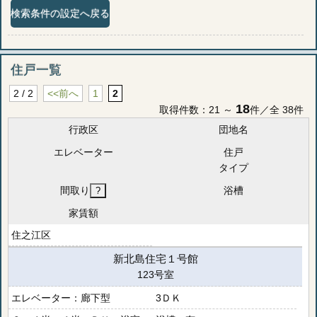
検索条件の設定へ戻る
住戸一覧
2 / 2
<<前へ
1
2
18
取得件数：21 ～
件／全 38件
行政区
団地名
エレベーター
住戸
タイプ
間取り
浴槽
家賃額
住之江区
新北島住宅１号館
123号室
廊下型
3ＤＫ