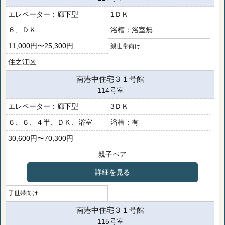
廊下型
1ＤＫ
６、ＤＫ
浴室無
11,000円〜25,300円
親世帯向け
住之江区
南港中住宅３１号館
114号室
廊下型
3ＤＫ
６、６、４半、ＤＫ、浴室
有
30,600円〜70,300円
親子ペア
詳細を見る
子世帯向け
南港中住宅３１号館
115号室