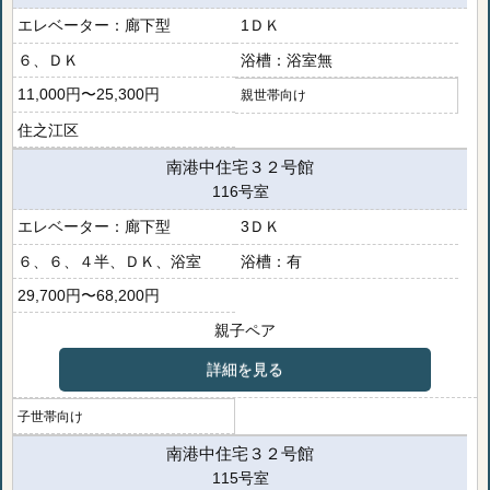
廊下型
1ＤＫ
６、ＤＫ
浴室無
11,000円〜25,300円
親世帯向け
住之江区
南港中住宅３２号館
116号室
廊下型
3ＤＫ
６、６、４半、ＤＫ、浴室
有
29,700円〜68,200円
親子ペア
詳細を見る
子世帯向け
南港中住宅３２号館
115号室