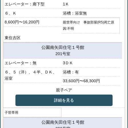
廊下型
1Ｋ
６、Ｋ
浴室無
8,600円〜16,200円
親世帯向け 事故部屋(R5)死亡原
因:不明
東住吉区
公園南矢田住宅１号館
201号室
無
3ＤＫ
６、５（洋）、４半、ＤＫ、
有
浴室
33,600円〜68,300円
親子ペア
詳細を見る
子世帯用
公園南矢田住宅１号館