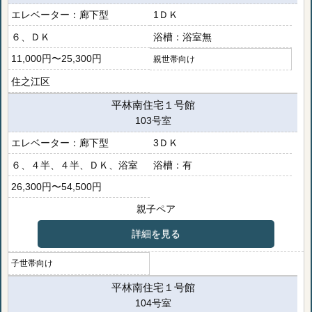
廊下型
1ＤＫ
６、ＤＫ
浴室無
11,000円〜25,300円
親世帯向け
住之江区
平林南住宅１号館
103号室
廊下型
3ＤＫ
６、４半、４半、ＤＫ、浴室
有
26,300円〜54,500円
親子ペア
詳細を見る
子世帯向け
平林南住宅１号館
104号室