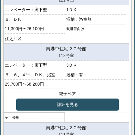
122号室
廊下型
1ＤＫ
６、ＤＫ
浴室無
11,300円〜26,100円
親世帯向け
住之江区
南港中住宅２２号館
112号室
廊下型
3ＤＫ
６、６、４半、ＤＫ、浴室
有
29,700円〜68,200円
親子ペア
詳細を見る
子世帯用
南港中住宅２２号館
111号室