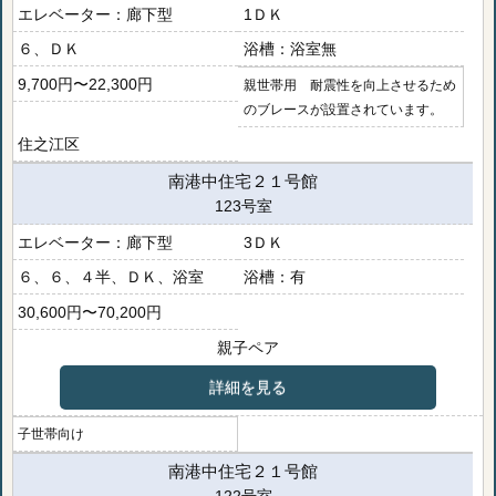
廊下型
1ＤＫ
６、ＤＫ
浴室無
9,700円〜22,300円
親世帯用 耐震性を向上させるため
のブレースが設置されています。
住之江区
南港中住宅２１号館
123号室
廊下型
3ＤＫ
６、６、４半、ＤＫ、浴室
有
30,600円〜70,200円
親子ペア
詳細を見る
子世帯向け
南港中住宅２１号館