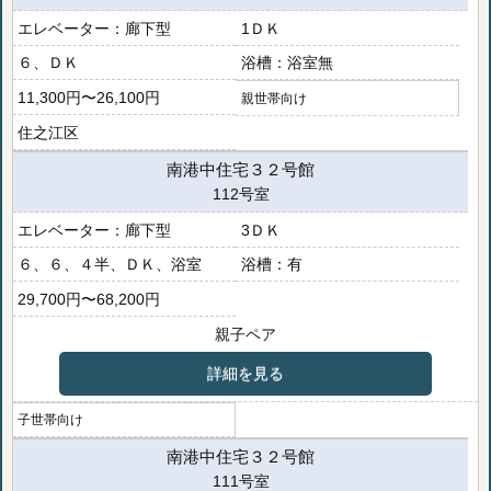
廊下型
1ＤＫ
６、ＤＫ
浴室無
11,300円〜26,100円
親世帯向け
住之江区
南港中住宅３２号館
112号室
廊下型
3ＤＫ
６、６、４半、ＤＫ、浴室
有
29,700円〜68,200円
親子ペア
詳細を見る
子世帯向け
南港中住宅３２号館
111号室