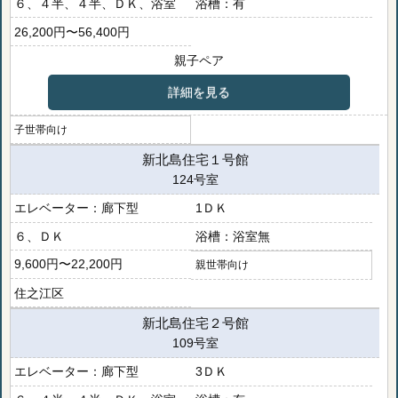
６、４半、４半、ＤＫ、浴室
有
26,200円〜56,400円
親子ペア
詳細を見る
子世帯向け
新北島住宅１号館
124号室
廊下型
1ＤＫ
６、ＤＫ
浴室無
9,600円〜22,200円
親世帯向け
住之江区
新北島住宅２号館
109号室
廊下型
3ＤＫ