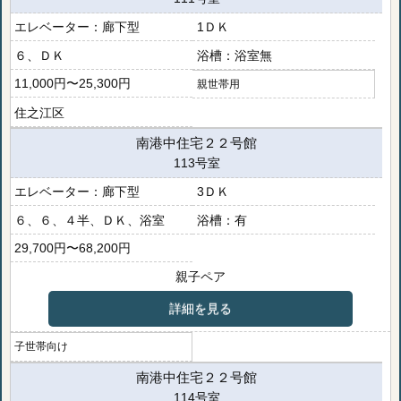
廊下型
1ＤＫ
６、ＤＫ
浴室無
11,000円〜25,300円
親世帯用
住之江区
南港中住宅２２号館
113号室
廊下型
3ＤＫ
６、６、４半、ＤＫ、浴室
有
29,700円〜68,200円
親子ペア
詳細を見る
子世帯向け
南港中住宅２２号館
114号室