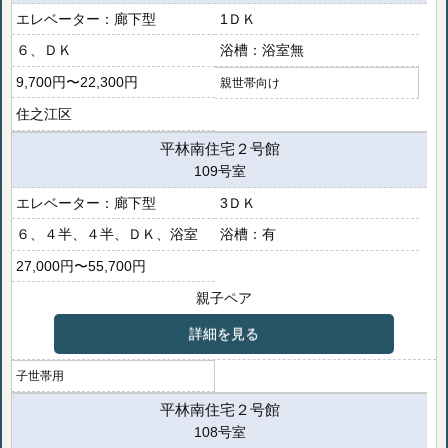
廊下型
1ＤＫ
６、ＤＫ
浴室無
9,700円〜22,300円
親世帯向け
住之江区
平林南住宅２号館
109号室
廊下型
3ＤＫ
６、４半、４半、ＤＫ、浴室
有
27,000円〜55,700円
親子ペア
詳細を見る
子世帯用
平林南住宅２号館
108号室