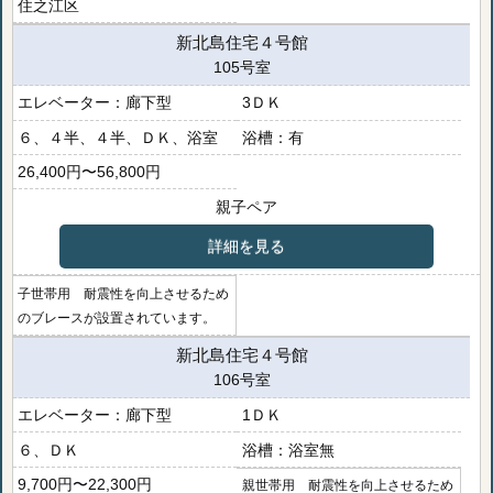
住之江区
新北島住宅４号館
105号室
廊下型
3ＤＫ
６、４半、４半、ＤＫ、浴室
有
26,400円〜56,800円
親子ペア
詳細を見る
子世帯用 耐震性を向上させるため
のブレースが設置されています。
新北島住宅４号館
106号室
廊下型
1ＤＫ
６、ＤＫ
浴室無
9,700円〜22,300円
親世帯用 耐震性を向上させるため