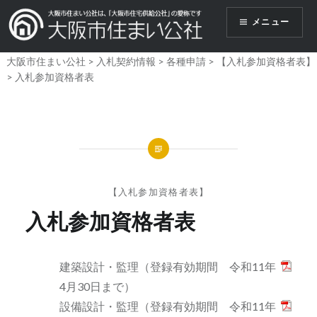
コ
メニュー
ン
テ
大阪市住まい公社
>
入札契約情報
>
各種申請
>
【入札参加資格者表】
ン
>
入札参加資格者表
ツ
へ
ス
キ
ッ
プ
【入札参加資格者表】
入札参加資格者表
建築設計・監理（登録有効期間 令和11年
4月30日まで）
設備設計・監理（登録有効期間 令和11年