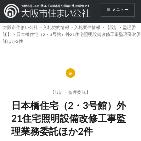
コ
メニュー
ン
テ
大阪市住まい公社
>
入札契約情報
>
入札案件情報
>
【設計・監理委
ン
託】
>
日本橋住宅（2・3号館）外21住宅照明設備改修工事監理業務委
ツ
託ほか2件
へ
ス
キ
ッ
プ
【設計・監理委託】
日本橋住宅（2・3号館）外
21住宅照明設備改修工事監
理業務委託ほか2件