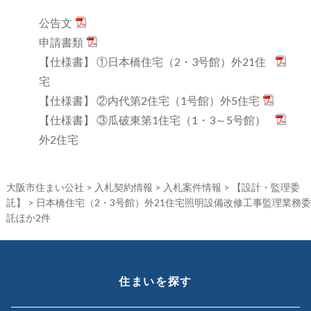
公告文
申請書類
【仕様書】 ①日本橋住宅（2・3号館）外21住
宅
【仕様書】 ②内代第2住宅（1号館）外5住宅
【仕様書】 ③瓜破東第1住宅（1・3～5号館）
外2住宅
大阪市住まい公社
>
入札契約情報
>
入札案件情報
>
【設計・監理委
託】
>
日本橋住宅（2・3号館）外21住宅照明設備改修工事監理業務委
託ほか2件
住まいを探す