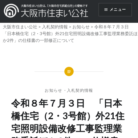
コ
メニュー
ン
テ
大阪市住まい公社
>
入札契約情報
>
お知らせ
>
令和８年７月３日
ン
「日本橋住宅（2・3号館）外21住宅照明設備改修工事監理業務委託ほ
ツ
か2件」の仕様書の一部修正について
へ
ス
キ
ッ
プ
お知らせ
・
入札契約情報
令和８年７月３日 「日本
橋住宅（2・3号館）外21住
宅照明設備改修工事監理業