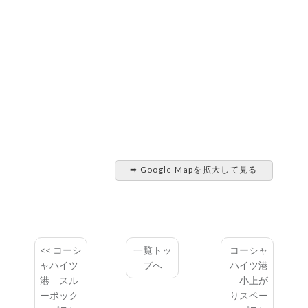
➡︎ Google Mapを拡大して見る
コーシ
一覧トッ
コーシャ
ャハイツ
プへ
ハイツ港
港 – スル
– 小上が
ーボック
りスペー