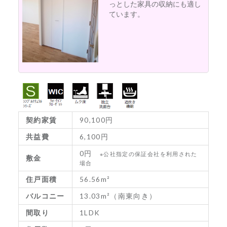
っとした家具の収納にも適し
ています。
契約家賃
90,100円
共益費
6,100円
0円
※公社指定の保証会社を利用された
敷金
場合
住戸面積
56.56m²
バルコニー
13.03m²（南東向き）
間取り
1LDK