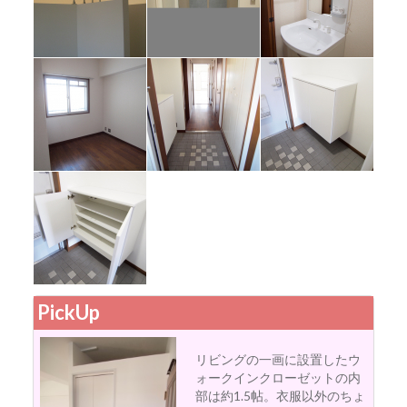
メタルの配管
リビングドア
独立洗面台
洋室
玄関からの眺め
シューズボック
ス
シューズボック
PickUp
ス
リビングの一画に設置したウ
ォークインクローゼットの内
部は約1.5帖。衣服以外のちょ