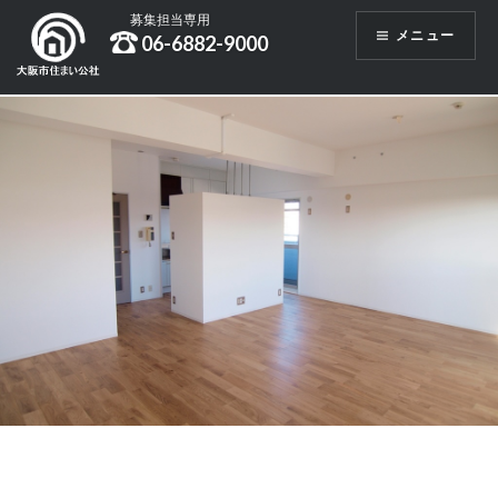
コ
募集担当専用
メニュー
06-6882-9000
ン
テ
ン
ツ
へ
ス
キ
ッ
プ