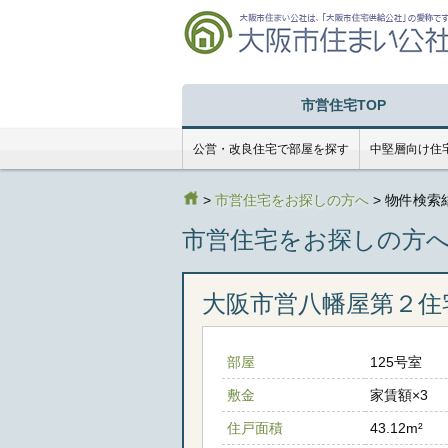
市営住宅TOP
公営・改良住宅で部屋を探す
中堅層向け住
>
市営住宅をお探しの方へ
> 物件検索
市営住宅をお探しの方
大阪市営八幡屋第２住
部屋
125号室
敷金
家賃額×3
住戸面積
43.12m²