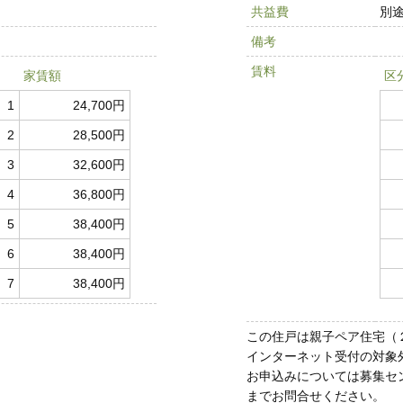
共益費
別
備考
賃料
家賃額
区
1
24,700円
2
28,500円
3
32,600円
4
36,800円
5
38,400円
6
38,400円
7
38,400円
この住戸は親子ペア住宅（
インターネット受付の対象
お申込みについては募集センター
までお問合せください。