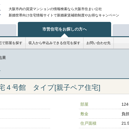
大阪市内の賃貸マンションの情報検索なら大阪市住まい公社
新婚
世帯向け住宅情報サイトで新婚家賃補助制度やお得なキャンペーン
市営住宅をお探しの方へ
宅で部屋を探す
収入から申込みできる住宅を探す
お問い合わせ先
結果
へ
宅４号館 タイプ[親子ペア住宅]
部屋
12
敷金
負担
住戸面積
21.