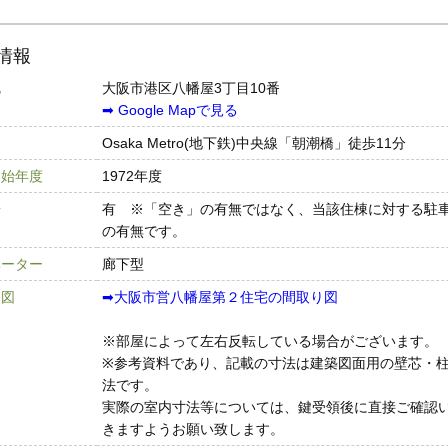
情報
地
大阪市港区八幡屋3丁目10番
➡︎ Google Mapで見る
Osaka Metro(地下鉄)中央線「朝潮橋」徒歩11分
開始年度
1972年度
場
有 ※「空き」の有無ではなく、当該住棟に対する駐
の有無です。
ベーター
廊下型
り図
➡︎大阪市営八幡屋第２住宅の間取り図
※部屋によって左右反転している場合がございます。
※参考資料であり、記載の寸法は建築図面用の壁芯・
法です。
実際の室内寸法等については、鍵受領後に直接ご確認
きますようお願い致します。