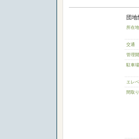
団地
所在
交通
管理
駐車
エレ
間取