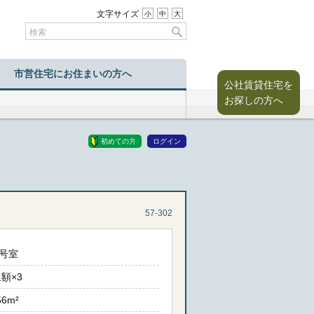
文字サイズ
小
中
大
市営住宅にお住まいの方へ
公社賃貸住宅を
お探しの方へ
初めての方
ログイン
57-302
4号室
額×3
56m²