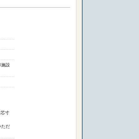
車施設
柱芯寸
いただ