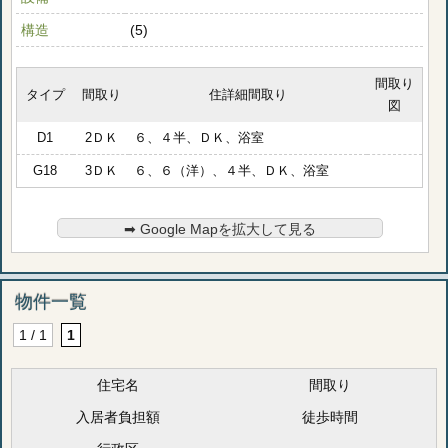
構造
(5)
間取り
タイプ
間取り
住詳細間取り
図
D1
2ＤＫ
６、４半、ＤＫ、浴室
G18
3ＤＫ
６、６（洋）、４半、ＤＫ、浴室
➡︎ Google Mapを拡大して見る
物件一覧
1 / 1
1
住宅名
間取り
入居者負担額
徒歩時間