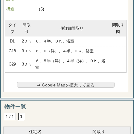
構造
(5)
タイ
間取
間取り
住詳細間取り
プ
り
図
D1
2ＤＫ
６、４半、ＤＫ、浴室
G18
3ＤＫ
６、６（洋）、４半、ＤＫ、浴室
６、５半（洋）、４半（洋）、ＤＫ、浴
G29
3ＤＫ
室
➡︎ Google Mapを拡大して見る
物件一覧
1 / 1
1
住宅名
間取り