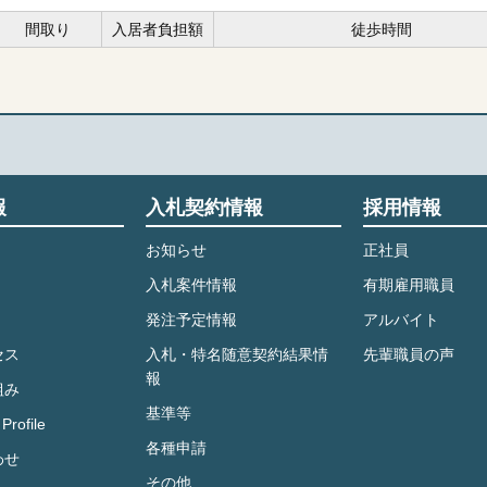
間取り
入居者負担額
徒歩時間
報
入札契約情報
採用情報
お知らせ
正社員
入札案件情報
有期雇用職員
発注予定情報
アルバイト
セス
入札・特名随意契約結果情
先輩職員の声
報
組み
基準等
Profile
各種申請
わせ
その他