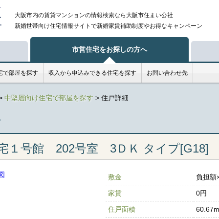
大阪市内の賃貸マンションの情報検索なら大阪市住まい公社
新婚
世帯向け住宅情報サイトで新婚家賃補助制度やお得なキャンペーン
市営住宅をお探しの方へ
宅で部屋を探す
収入から申込みできる住宅を探す
お問い合わせ先
>
中堅層向け住宅で部屋を探す
> 住戸詳細
へ
号館 202号室 3ＤＫ タイプ[G18]
図
敷金
負担額×
家賃
0円
住戸面積
60.67m