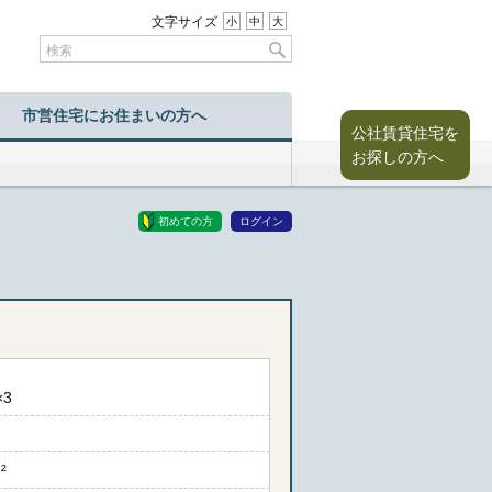
文字サイズ
小
中
大
市営住宅にお住まいの方へ
公社賃貸住宅を
お探しの方へ
初めての方
ログイン
3
²