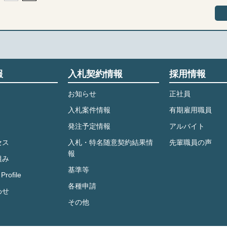
報
入札契約情報
採用情報
お知らせ
正社員
入札案件情報
有期雇用職員
発注予定情報
アルバイト
セス
入札・特名随意契約結果情
先輩職員の声
報
組み
基準等
Profile
各種申請
わせ
その他