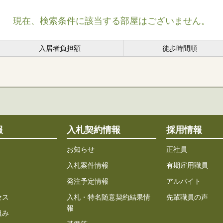
現在、検索条件に該当する部屋はございません。
入居者負担額
徒歩時間順
報
入札契約情報
採用情報
お知らせ
正社員
入札案件情報
有期雇用職員
発注予定情報
アルバイト
セス
入札・特名随意契約結果情
先輩職員の声
報
組み