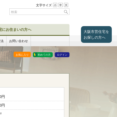
文字サイズ
小
中
大
宅にお住まいの方へ
大阪市営住宅を
お探しの方へ
方法
お問い合わせ
お気に入り
初めての方
ログイン
00円
00円
²