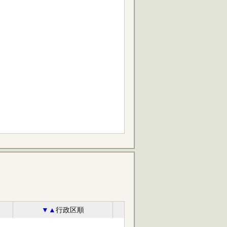
▼
▲
行政区順