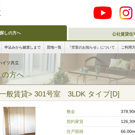
探しの方へ
公社賃貸住
申込みから鍵渡しまで
団地一覧
『空室のお知らせ』について
ご利用
ハイツ共立
しの方へ
賃貸> 301号室 3LDK タイプ[D]
敷金
378,9
契約家賃
126,3
住戸面積
66.00m