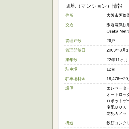
団地（マンション）情報
住所
大阪市阿倍
交通
阪堺電気軌
Osaka M
管理戸数
26戸
管理開始日
2003年9月
築年数
22年11ヶ月
駐車場
12台
駐車場料金
18,476〜
設備
エレベータ
オートロッ
ロボットゲ
宅配ＢＯＸ
防犯カメラ
構造
鉄筋コンクリ