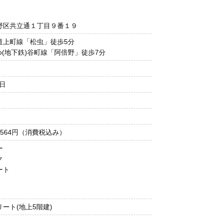
野区共立通１丁目９番１９
道上町線「松虫」徒歩5分
etro(地下鉄)谷町線「阿倍野」徒歩7分
1日
20,564円（消費税込み）
ー
ク
ート
ート(地上5階建)